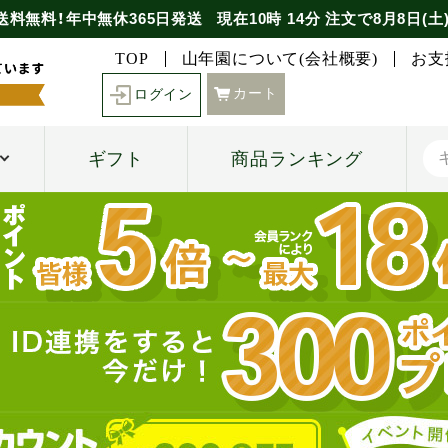
送料無料！年中無休365日発送
現在
10時
14分
注文で
8月8日(土
TOP
山年園について(会社概要)
お支
カート
ログイン
ギフト
商品ランキング