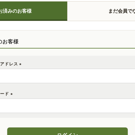
お済みのお客様
まだ会員で
のお客様
ルアドレス
(
必
須
ワード
)
(
必
須
)