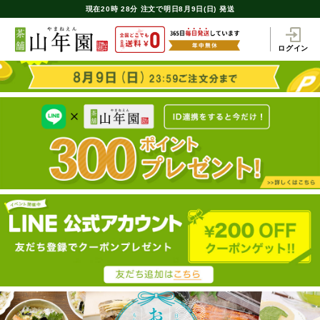
現在
20時
28分
注文で
明日8月9日(日) 発送
ログイン