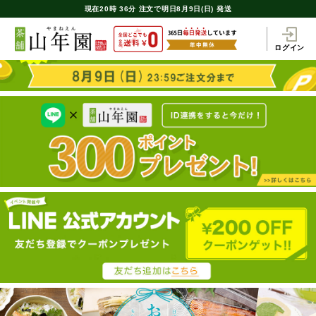
現在
20時
36分
注文で
明日8月9日(日) 発送
ログイン