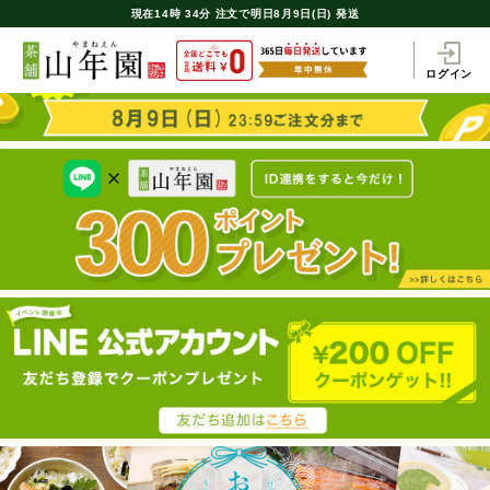
現在
14時
34分
注文で
明日8月9日(日) 発送
ログイン