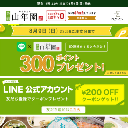
現在
4時
11分
注文で
8月9日(日) 発送
ログイン