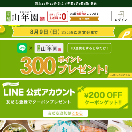
現在
18時
10分
注文で
明日8月9日(日) 発送
ログイン