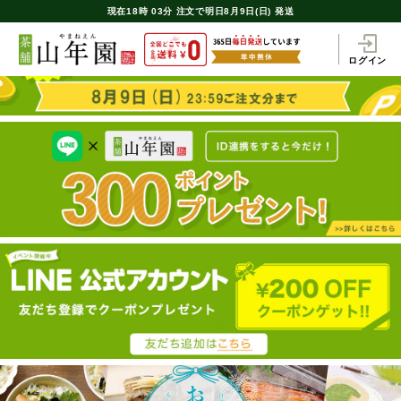
現在
18時
03分
注文で
明日8月9日(日) 発送
ログイン