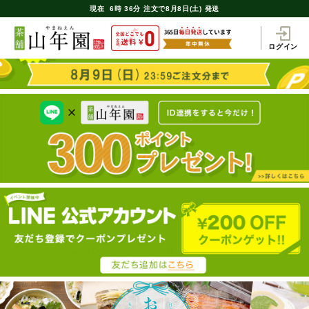
現在
6時
36分
注文で
8月8日(土) 発送
ログイン