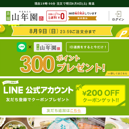
現在
19時
00分
注文で
明日8月8日(土) 発送
ログイン