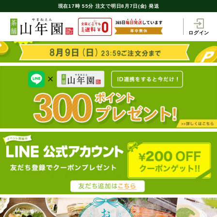
現在
17時
55分
注文で
明日8月7日(金) 発送
ログイン