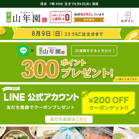
現在
7時
05分
注文で
8月6日(木) 発送
ログイン