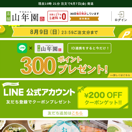
現在
10時
21分
注文で
8月7日(金) 発送
ログイン