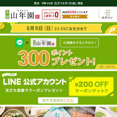
現在
3時
09分
注文で
8月7日(金) 発送
ログイン