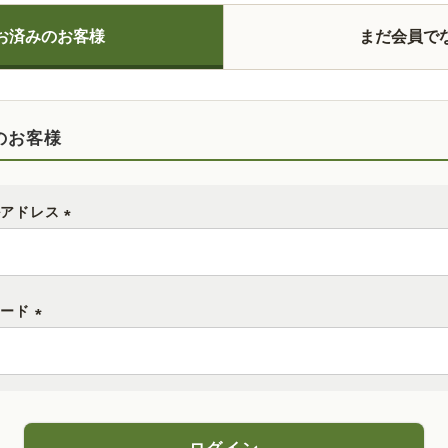
お済みのお客様
まだ会員で
のお客様
ルアドレス
(
必
須
ワード
)
(
必
須
)