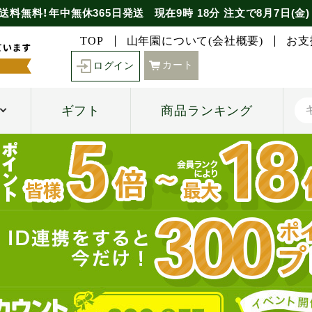
送料無料！年中無休365日発送
現在
9時
18分
注文で
8月7日(金)
TOP
山年園について(会社概要)
お支
カート
ログイン
ギフト
商品ランキング