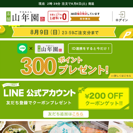
現在
2時
39分
注文で
8月8日(土) 発送
ログイン