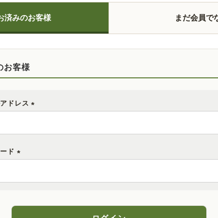
お済みのお客様
まだ会員で
のお客様
ルアドレス
(
必
須
ワード
)
(
必
須
)