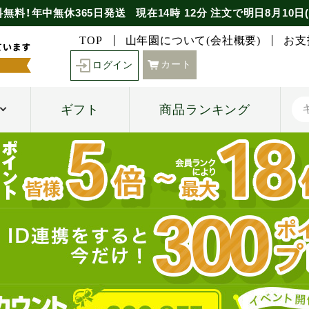
料無料！年中無休365日発送
現在
14時
12分
注文で
明日8月10日(
TOP
山年園について(会社概要)
お支
カート
ログイン
ギフト
商品ランキング