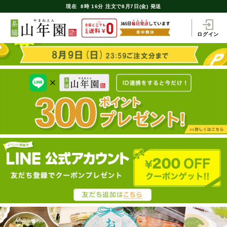
現在
8時
16分
注文で
8月7日(金) 発送
ログイン