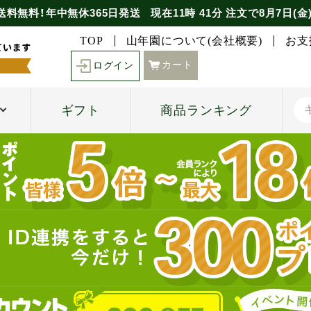
送料無料！年中無休365日発送
現在
11時
41分
注文で
8月7日(金
TOP
山年園について(会社概要)
お支
カート
ログイン
ギフト
商品ランキング