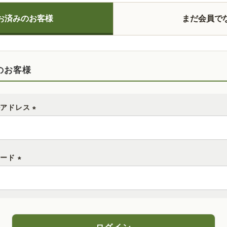
お済みのお客様
まだ会員で
のお客様
ルアドレス
(
必
須
ワード
)
(
必
須
)