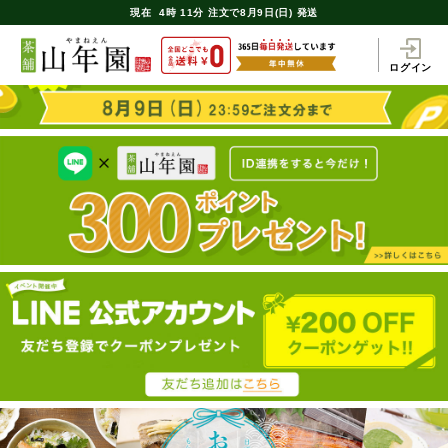
現在
4時
11分
注文で
8月9日(日) 発送
ログイン