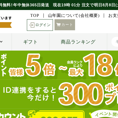
料無料！年中無休365日発送
現在
19時
01分
注文で
明日8月8日(
TOP
山年園について(会社概要)
お支
カート
ログイン
ギフト
商品ランキング