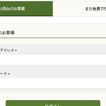
お済みのお客様
まだ会員で
のお客様
ルアドレス
(
必
須
ワード
)
(
必
須
)