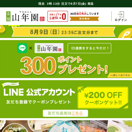
現在
3時
13分
注文で
8月7日(金) 発送
ログイン