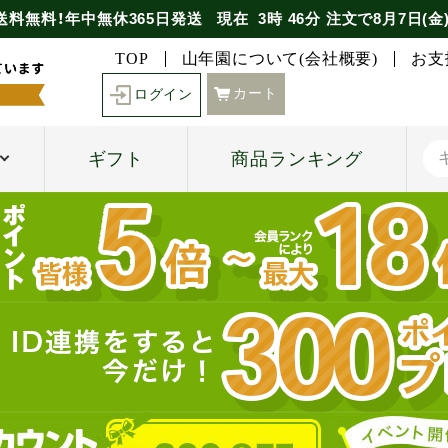
送料無料！年中無休365日発送
現在
3時
46分
注文で
8月7日(金
TOP
山年園について(会社概要)
お支
カート
ログイン
ギフト
商品ランキング