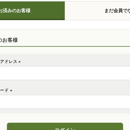
お済みのお客様
まだ会員で
のお客様
ルアドレス
(
必
須
ワード
)
(
必
須
)