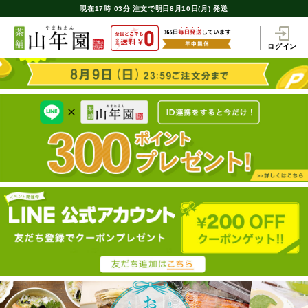
現在
17時
03分
注文で
明日8月10日(月) 発送
ログイン