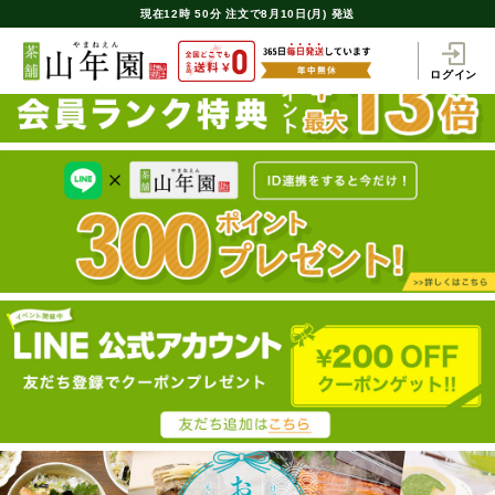
現在
12時
50分
注文で
8月10日(月) 発送
ログイン