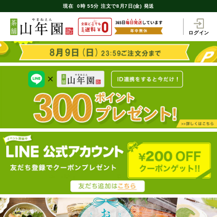
現在
0時
55分
注文で
8月7日(金) 発送
ログイン