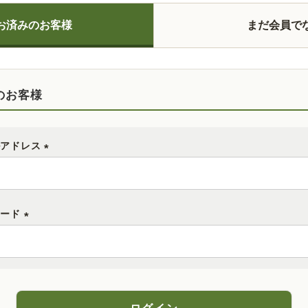
お済みのお客様
まだ会員で
のお客様
ルアドレス
(
必
須
ワード
)
(
必
須
)