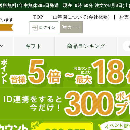
送料無料！年中無休365日発送
現在
8時
50分
注文で
8月8日(土
TOP
山年園について(会社概要)
お支
カート
ログイン
ギフト
商品ランキング