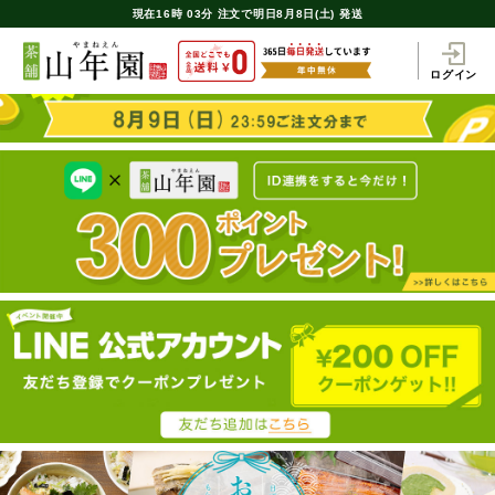
現在
16時
03分
注文で
明日8月8日(土) 発送
ログイン