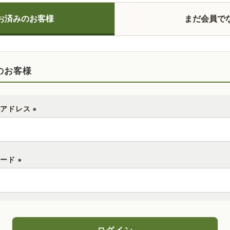
お済みのお客様
まだ会員で
のお客様
ルアドレス
(
必
須
ワード
)
(
必
須
)