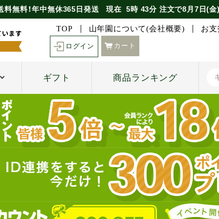
送料無料！年中無休365日発送
現在
5時
43分
注文で
8月7日(金
TOP
山年園について(会社概要)
お支
カート
ログイン
ギフト
商品ランキング