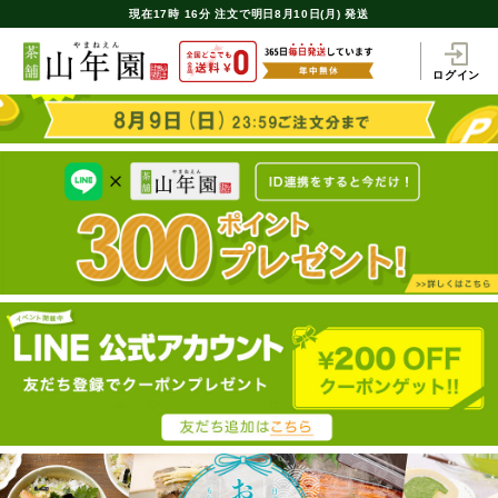
現在
17時
16分
注文で
明日8月10日(月) 発送
ログイン