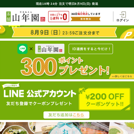
現在
18時
24分
注文で
明日8月9日(日) 発送
ログイン