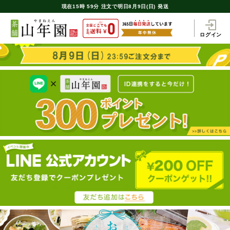
現在
15時
59分
注文で
明日8月9日(日) 発送
ログイン