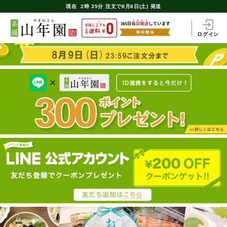
現在
2時
35分
注文で
8月8日(土) 発送
ログイン