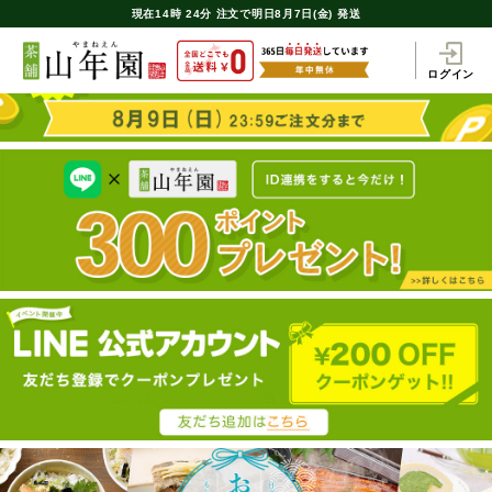
現在
14時
24分
注文で
明日8月7日(金) 発送
ログイン