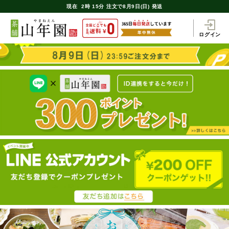
現在
2時
15分
注文で
8月9日(日) 発送
ログイン