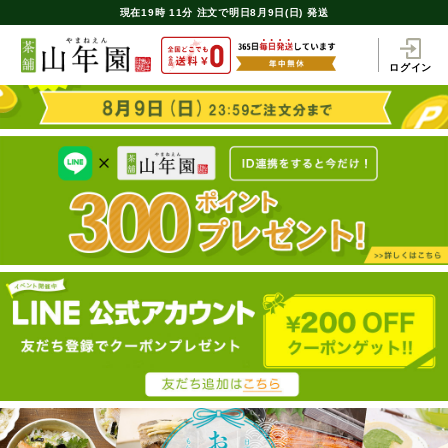
現在
19時
11分
注文で
明日8月9日(日) 発送
ログイン