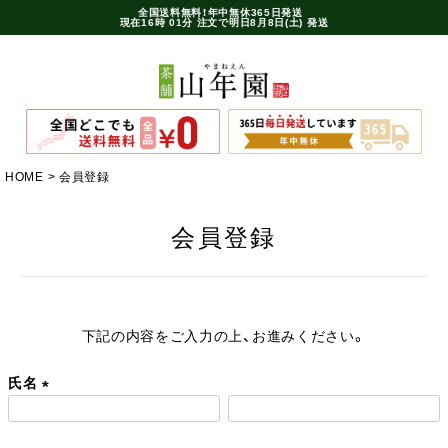
全国送料無料！年中無休365日発送
現在
16時
01分
注文で
明日8月8日(土) 発送
HOME
会員登録
会員登録
下記の内容をご入力の上、お進みください。
氏名
(
必