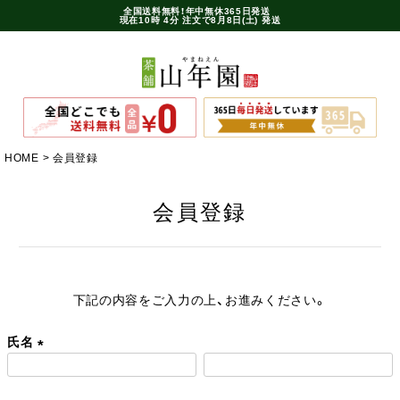
全国送料無料！年中無休365日発送
現在
10時
4分
注文で
8月8日(土) 発送
HOME
会員登録
会員登録
下記の内容をご入力の上、お進みください。
氏名
(
必