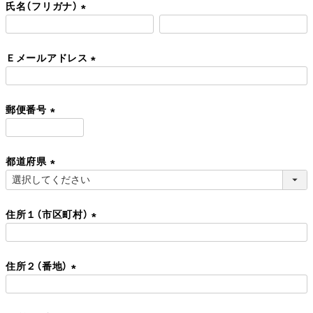
氏名（フリガナ）
須
)
(
必
Ｅメールアドレス
須
)
(
必
郵便番号
須
)
(
必
都道府県
須
)
(
必
住所１（市区町村）
須
)
(
必
住所２（番地）
須
)
(
必