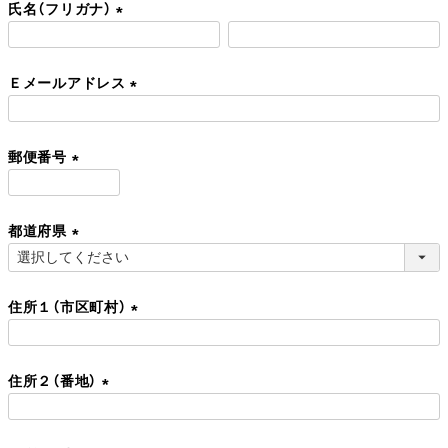
氏名（フリガナ）
須
)
(
必
Ｅメールアドレス
須
)
(
必
郵便番号
須
)
(
必
都道府県
須
)
(
必
住所１（市区町村）
須
)
(
必
住所２（番地）
須
)
(
必