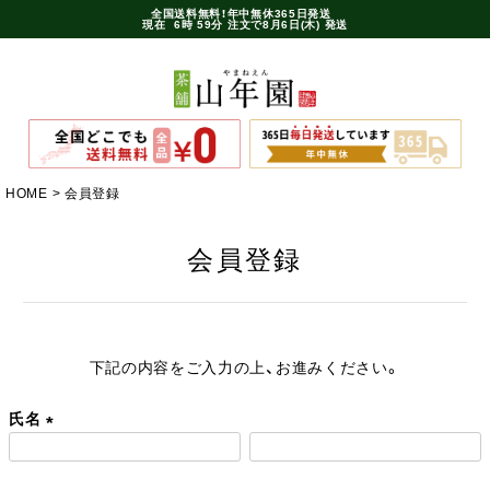
全国送料無料！年中無休365日発送
現在
6時
59分
注文で
8月6日(木) 発送
HOME
会員登録
会員登録
下記の内容をご入力の上、お進みください。
氏名
(
必