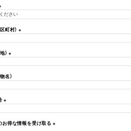
須
)
(
必
市区町村）
須
)
(
必
地）
須
)
(
必
物名）
須
)
号
(
必
のお得な情報を受け取る
須