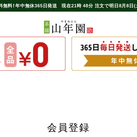
料無料！年中無休365日発送
現在
21時
48分
注文で
明日8月8日(
会員登録