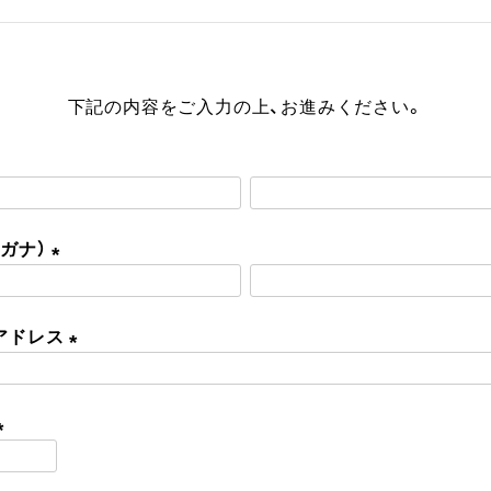
下記の内容をご入力の上、お進みください。
リガナ）
(
必
アドレス
須
)
(
必
須
)
(
必