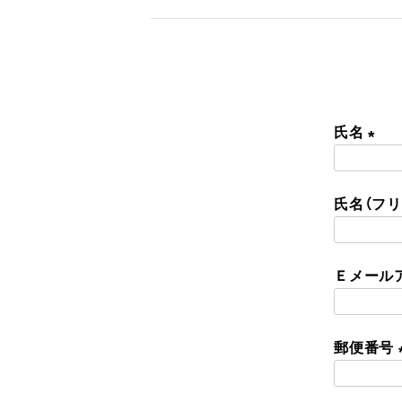
氏名
(
必
氏名（フ
須
)
Ｅメール
郵便番号