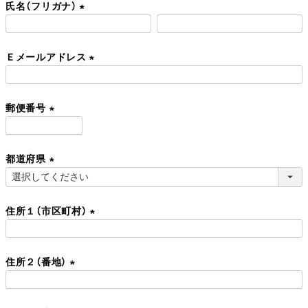
氏名（フリガナ）
須
)
(
必
Ｅメールアドレス
須
)
(
必
郵便番号
須
)
(
必
都道府県
須
)
(
必
住所１（市区町村）
須
)
(
必
住所２（番地）
須
)
(
必