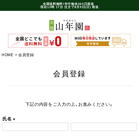
全国送料無料！年中無休365日発送
現在
12時
17分
注文で
8月9日(日) 発送
HOME
会員登録
会員登録
下記の内容をご入力の上、お進みください。
氏名
(
必