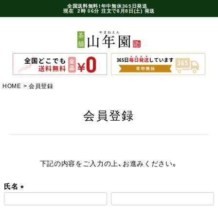
全国送料無料！年中無休365日発送
現在
2時
06分
注文で
8月8日(土) 発送
HOME
会員登録
会員登録
下記の内容をご入力の上、お進みください。
氏名
(
必