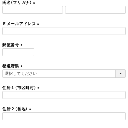
氏名（フリガナ）
須
)
(
必
Ｅメールアドレス
須
)
(
必
郵便番号
須
)
(
必
都道府県
須
)
(
必
住所１（市区町村）
須
)
(
必
住所２（番地）
須
)
(
必