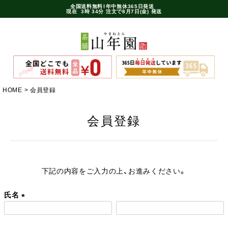
全国送料無料！年中無休365日発送
現在
3時
34分
注文で
8月7日(金) 発送
HOME
会員登録
会員登録
下記の内容をご入力の上、お進みください。
氏名
(
必