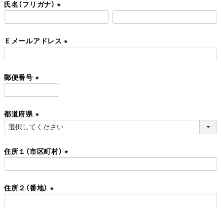
氏名（フリガナ）
須
)
(
必
Ｅメールアドレス
須
)
(
必
郵便番号
須
)
(
必
都道府県
須
)
(
必
住所１（市区町村）
須
)
(
必
住所２（番地）
須
)
(
必