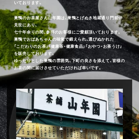
いております。
巣鴨のお茶屋さん山年園は、巣鴨とげぬき地蔵通り門前仲
見世にあり、
七十年余りの間、参拝のお客様にご愛顧頂いております。
巣鴨でおばあちゃんの味覚で鍛えられ、選びぬかれた
「こだわりのお茶」「健康茶・健康食品」「おやつ・お茶うけ」
を販売しております。
ゆったりとした巣鴨の雰囲気、下町の良さを添えて、皆様の
お茶の間に届けさせていただければ幸いです。