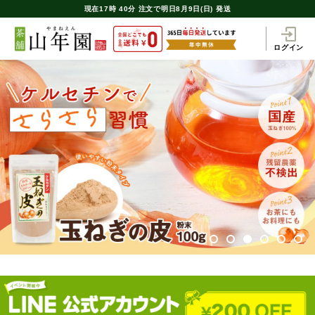
現在
17時
40分
注文で
明日8月9日(日) 発送
ログイン