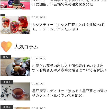
日に開催。12会場で茶の湯文化を発信
2026/7/29
カシスティー（カシス紅茶）とは？甘酸っぱ
く、アントシアニンたっぷり
人気コラム
抹茶
2026/1/24
お茶とお菓子の出し方！個包装はそのまま出
す？お坊さんや来客時の場合についても解説！
健康茶
2025/9/1
黒豆麦茶にデメリットはある？黒豆茶との違い
やカフェイン量についても解説
健康茶
2017/3/30