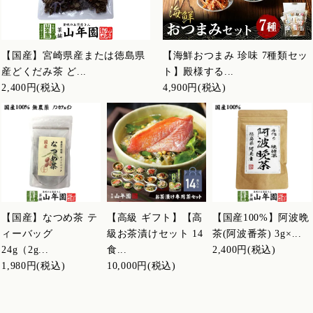
【国産】宮崎県産または徳島県
【海鮮おつまみ 珍味 7種類セッ
産どくだみ茶 ど...
ト】殿様する...
2,400円
(税込)
4,900円
(税込)
【国産】なつめ茶 テ
【高級 ギフト】【高
【国産100%】阿波晩
ィーバッグ
級お茶漬けセット 14
茶(阿波番茶) 3g×...
24g（2g...
食...
2,400円
(税込)
1,980円
(税込)
10,000円
(税込)