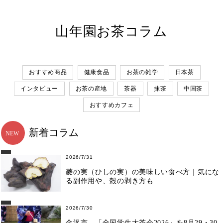
山年園お茶コラム
おすすめ商品
健康食品
お茶の雑学
日本茶
インタビュー
お茶の産地
茶器
抹茶
中国茶
おすすめカフェ
新着コラム
2026/7/31
菱の実（ひしの実）の美味しい食べ方｜気にな
る副作用や、殻の剥き方も
2026/7/30
金沢市、「全国学生大茶会2026」を8月29・30