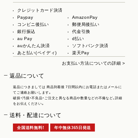
クレジットカード決済
Paypay
AmazonPay
コンビニ後払い
郵便局後払い
銀行振込
代金引換
au Pay
d払い
auかんたん決済
ソフトバンク決済
あと払い(ペイディ)
楽天Pay
お支払い方法についての詳細 >
返品について
返品につきましては 商品到着後 7日間以内にお電話またはメールに
てご連絡お願いします。
破損・汚損・不良品・ご注文と異なる商品や数量などの不備など、詳細
をお伝えください。
送料・配達について
全国送料無料！
年中無休365日発送