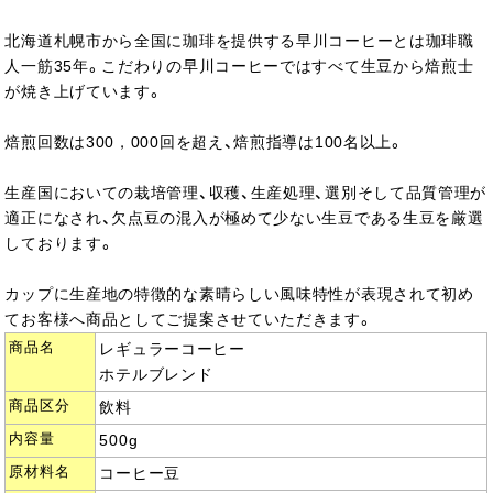
北海道札幌市から全国に珈琲を提供する早川コーヒーとは珈琲職
人一筋35年。こだわりの早川コーヒーではすべて生豆から焙煎士
が焼き上げています。
焙煎回数は300，000回を超え、焙煎指導は100名以上。
生産国においての栽培管理、収穫、生産処理、選別そして品質管理が
適正になされ、欠点豆の混入が極めて少ない生豆である生豆を厳選
しております。
カップに生産地の特徴的な素晴らしい風味特性が表現されて初め
てお客様へ商品としてご提案させていただきます。
商品名
レギュラーコーヒー
ホテルブレンド
商品区分
飲料
内容量
500g
原材料名
コーヒー豆