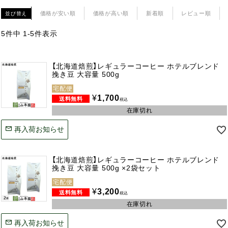
価格が安い順
価格が高い順
新着順
レビュー順
並び替え
5
件中
1
-
5
件表示
【北海道焙煎】レギュラーコーヒー ホテルブレンド
挽き豆 大容量 500g
宅配便
¥
1,700
税込
在庫切れ
再入荷お知らせ
【北海道焙煎】レギュラーコーヒー ホテルブレンド
挽き豆 大容量 500g ×2袋セット
宅配便
¥
3,200
税込
在庫切れ
再入荷お知らせ