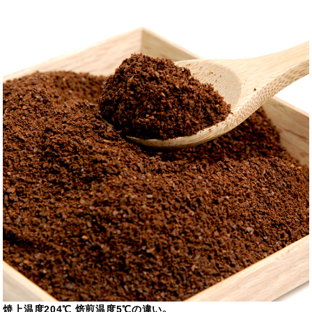
焼上温度204℃ 焙煎温度5℃の違い。