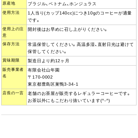
原産地
ブラジル、ベトナム、ホンジュラス
使用方法
1人当り(カップ140cc)につき10gのコーヒーが適量
です。
使用上の注
開封後はお早めに召し上がりください。
意
保存方法
常温保管してください。高温多湿、直射日光は避けて
保管してください。
賞味期限
製造日より約12ヶ月
販売事業者
有限会社山年園
名
〒170-0002
東京都豊島区巣鴨3-34-1
店長の一言
老舗のお茶屋が販売するレギュラーコーヒーです。
お茶以外にもこだわり抜いています(^-^)