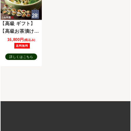
子、炙り鯛、鯖 プ
太子、炙り鯛、鯖、
ト 内祝い お返し
レゼント 内祝い
牡蠣、桜海老 プ
敬老の日 御中元
お返し 敬老の日
レゼント 内祝い
【高級 ギフト】
御
お
【高級お茶漬けセ
ット】(14種類×2
16,800円
(税込み)
袋セット)金目
送料無料
鯛、まぐろ、鰻、
詳しくはこちら
鮭、いわし、磯海
苔、鮎、焼海老、鱈
子、梅、蟹、厚切り
牛タン、穴子、蛤
プレゼント 内祝
い お返し 敬老の
日 御中元