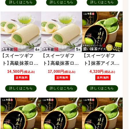
詳しくはこちら
詳しくはこちら
詳しくはこちら
【スイーツギフ
【スイーツギフ
【スイーツギフ
ト】高級抹茶ロー
ト】高級抹茶ロー
ト】抹茶アイス (6
ルケーキ 4本セ
ルケーキ 5本セ
個入り)
14,500円
17,000円
4,320円
(税込み)
(税込み)
(税込み)
ット
ット
送料無料
送料無料
送料無料
詳しくはこちら
詳しくはこちら
詳しくはこちら