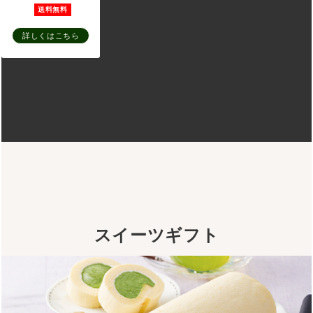
(白さば味噌煮、
送料無料
あじと昆布の旨
詳しくはこちら
煮、七味いわし、
いわしトマトバ
ジル、いわし生姜
煮、がりといわ
し、明太いわし、
金目鯛明太子、鮭
明太子)
スイーツギフト