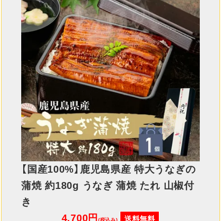
【国産100%】鹿児島県産 特大うなぎの
蒲焼 約180g うなぎ 蒲焼 たれ 山椒付
き
4,700円
送料無料
(税込み)