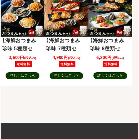
【海鮮おつまみ
【海鮮おつまみ
【海鮮おつまみ
珍味 5種類セッ
珍味 7種類セッ
珍味 9種類セッ
ト】殿様するめ
ト】殿様するめ
ト】金目鯛明太子
3,600円
4,900円
6,200円
(税込み)
(税込み)
(税込み)
ほたて焼貝ひも
ほたて焼貝ひも
鮭明太子 殿様す
送料無料
送料無料
送料無料
イカゲソほぐし
イカゲソほぐし
るめ ほたて焼貝
詳しくはこちら
詳しくはこちら
詳しくはこちら
焼 ふんわり焼き
焼 ふんわり焼き
ひも イカゲソほ
す 食べる焼飛魚
す 食べる焼飛魚
ぐし焼 ふんわり
炙りいわし つま
焼きす 食べる焼
みあご
飛魚 炙りいわし
つまみあご