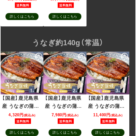
180g×4個セット
180g×5個セット
送料無料
送料無料
うなぎ 蒲焼 たれ
うなぎ 蒲焼 たれ
詳しくはこちら
詳しくはこちら
山椒付き
山椒付き
うなぎ約140g（常温）
【国産】鹿児島県
【国産】鹿児島県
【国産】鹿児島県
産 うなぎの蒲焼
産 うなぎの蒲焼
産 うなぎの蒲焼
約140g うなぎ
約140g×2個セッ
約140g×3個セッ
4,320円
7,980円
11,400円
(税込み)
(税込み)
(税込み)
蒲焼 常温保存可
ト うなぎ 蒲焼 常
ト うなぎ 蒲焼 常
送料無料
送料無料
送料無料
能 たれ 山椒付き
温保存可能 たれ
温保存可能 たれ
詳しくはこちら
詳しくはこちら
詳しくはこちら