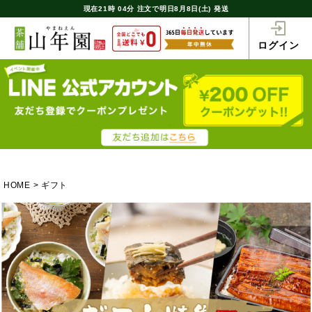
現在
21時
04分
注文で
明日8月8日(土) 発送
ログイン
HOME
ギフト