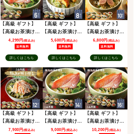
【高級 ギフト】
【高級 ギフト】
【高級 ギフト】
【高級お茶漬けセ
【高級お茶漬けセ
【高級お茶漬けセ
ット】金目鯛、ま
ット】(8種類)金目
ット】(10種類)金
4,299円
5,600円
6,800円
(税込み)
(税込み)
(税込み)
ぐろ、鰻、鮭、いわ
鯛、まぐろ、鰻、
目鯛、まぐろ、鰻、
送料無料
送料無料
送料無料
し、磯海苔 プレ
鮭、いわし、磯海
鮭、いわし、磯海
詳しくはこちら
詳しくはこちら
詳しくはこちら
ゼント 内祝い お
苔、鮎、焼海老 プ
苔、鮎、焼海老、鱈
返し 誕生日プレ
レゼント 内祝い
子、梅 プレゼン
ゼント 贈り物 敬
お返し 誕生日プ
ト 内祝い お返し
老の日 御中元
レゼント 贈り物
誕生日プレゼン
敬老の日 御中元
ト 贈り物 敬老の
日 御中元
【高級 ギフト】
【高級 ギフト】
【高級 ギフト】
【高級お茶漬けセ
【高級お茶漬けセ
【高級お茶漬けセ
ット】(12種類)金
ット】(14種類)金
ット】(16種類)金
7,900円
9,000円
10,200円
(税込み)
(税込み)
(税込み)