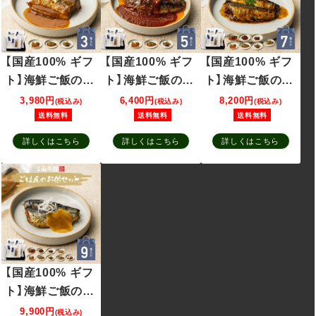
【国産100% ギフ
【国産100% ギフ
【国産100% ギフ
ト】海鮮ご飯のお
ト】海鮮ご飯のお
ト】海鮮ご飯のお
供セット 3種類
供セット 5種類
供セット 7種類
3,980円
6,400円
8,200円
(税込み)
(税込み)
(税込み)
(白さば味噌煮、
(白さば味噌煮、
(白さば味噌煮、
送料無料
送料無料
送料無料
あじと昆布の旨
あじと昆布の旨
あじと昆布の旨
詳しくはこちら
詳しくはこちら
詳しくはこちら
煮、七味いわし)
煮、七味いわし、
煮、七味いわし、
いわしトマトバ
いわしトマトバ
ジル、いわし生姜
ジル、いわし生姜
煮)
煮、がりといわ
し、明太いわし)
【国産100% ギフ
ト】海鮮ご飯のお
供セット 9種類
9,900円
(税込み)