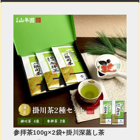
参拝茶100g×2袋+掛川深蒸し茶