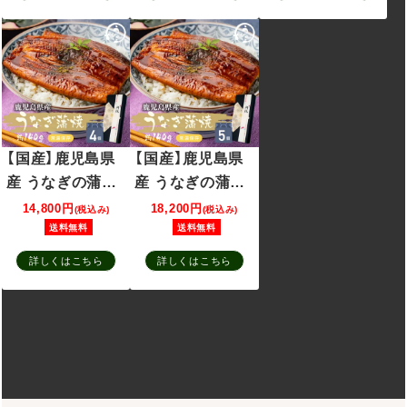
山椒付き
山椒付き
【国産】鹿児島県
【国産】鹿児島県
産 うなぎの蒲焼
産 うなぎの蒲焼
約140g×4個セッ
約140g×5個セッ
14,800円
18,200円
(税込み)
(税込み)
ト うなぎ 蒲焼 常
ト うなぎ 蒲焼 常
送料無料
送料無料
温保存可能 たれ
温保存可能 たれ
詳しくはこちら
詳しくはこちら
山椒付き
山椒付き