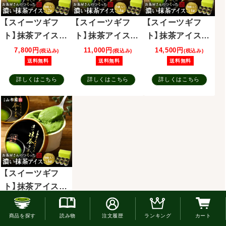
【スイーツギフ
【スイーツギフ
【スイーツギフ
ト】抹茶アイス (6
ト】抹茶アイス (6
ト】抹茶アイス (6
個入り) ×2箱セッ
個入り) ×3箱セッ
個入り) ×4箱セッ
7,800円
11,000円
14,500円
(税込み)
(税込み)
(税込み)
ト
ト
ト
送料無料
送料無料
送料無料
詳しくはこちら
詳しくはこちら
詳しくはこちら
【スイーツギフ
ト】抹茶アイス (6
個入り) ×5箱セッ
17,000円
お電話でのご注文はこちら
(税込み)
ト
送料無料
商品を探す
読み物
注文履歴
ランキング
カート