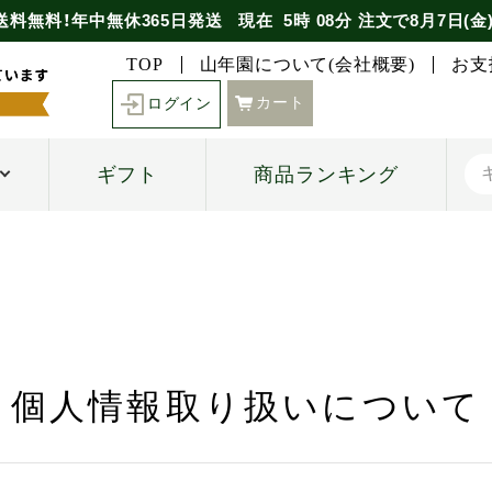
送料無料！年中無休365日発送
現在
5時
08分
注文で
8月7日(金
TOP
山年園について(会社概要)
お支
カート
ログイン
ギフト
商品ランキング
個人情報取り扱いについて