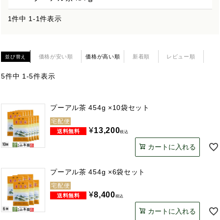
1
件中
1
-
1
件表示
価格が安い順
価格が高い順
新着順
レビュー順
並び替え
5
件中
1
-
5
件表示
プーアル茶 454g ×10袋セット
宅配便
¥
13,200
税込
カートに入れる
プーアル茶 454g ×6袋セット
宅配便
¥
8,400
税込
カートに入れる