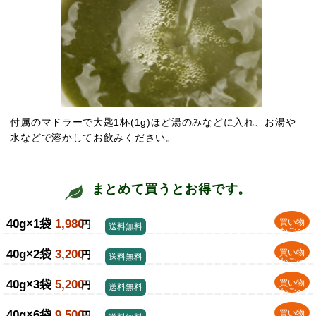
付属のマドラーで大匙1杯(1g)ほど湯のみなどに入れ、お湯や
水などで溶かしてお飲みください。
まとめて買うとお得です。
40g×1袋
1,980
買い物
円
送料無料
かごへ
40g×2袋
3,200
買い物
円
送料無料
かごへ
40g×3袋
5,200
買い物
円
送料無料
かごへ
40g×6袋
9,500
買い物
円