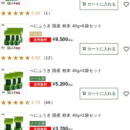
カートに入れる
5.00
（
1
）
べにふうき 国産 粉末 40g×6袋セット
宅配便
¥
9,500
税込
カートに入れる
4.92
（
12
）
べにふうき 国産 粉末 40g×3袋セット
メール便
¥
5,200
税込
カートに入れる
4.70
（
66
）
べにふうき 国産 粉末 40g×2袋セット
メール便
¥
3,700
税込