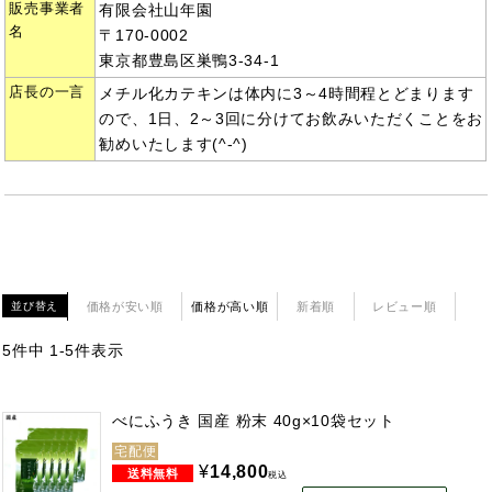
販売事業者
有限会社山年園
名
〒170-0002
東京都豊島区巣鴨3-34-1
店長の一言
メチル化カテキンは体内に3～4時間程とどまります
ので、1日、2～3回に分けてお飲みいただくことをお
勧めいたします(^-^)
価格が安い順
価格が高い順
新着順
レビュー順
並び替え
5
件中
1
-
5
件表示
べにふうき 国産 粉末 40g×10袋セット
宅配便
¥
14,800
税込