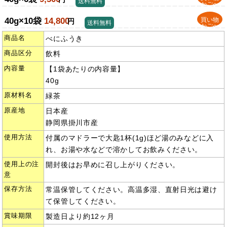
送料無料
かごへ
40g×10袋
14,800
買い物
円
送料無料
かごへ
商品名
べにふうき
商品区分
飲料
内容量
【1袋あたりの内容量】
40g
原材料名
緑茶
原産地
日本産
静岡県掛川市産
使用方法
付属のマドラーで大匙1杯(1g)ほど湯のみなどに入
れ、お湯や水などで溶かしてお飲みください。
使用上の注
開封後はお早めに召し上がりください。
意
保存方法
常温保管してください。高温多湿、直射日光は避け
て保管してください。
賞味期限
製造日より約12ヶ月