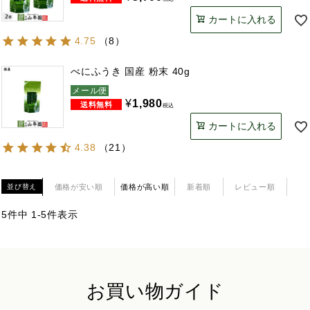
カートに入れる
4.75
（
8
）
べにふうき 国産 粉末 40g
メール便
¥
1,980
税込
カートに入れる
4.38
（
21
）
価格が安い順
価格が高い順
新着順
レビュー順
並び替え
5
件中
1
-
5
件表示
お買い物ガイド