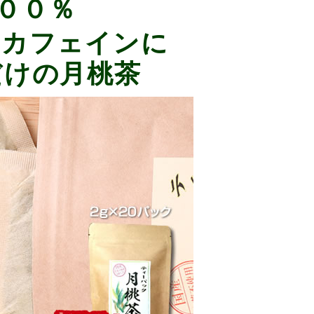
００％
ンカフェインに
だけの月桃茶