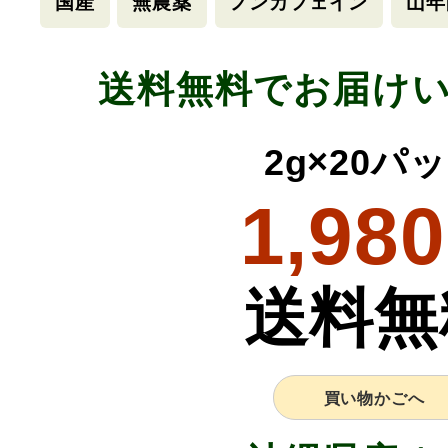
国産
無農薬
ノンカフェイン
山年
送料無料でお届け
2g×20パ
1,980
送料無
買い物かごへ