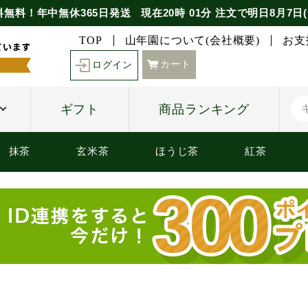
料無料！年中無休365日発送
現在
20時
01分
注文で
明日8月7日(
TOP
山年園について(会社概要)
お支
カート
ログイン
ギフト
商品ランキング
抹茶
玄米茶
ほうじ茶
紅茶