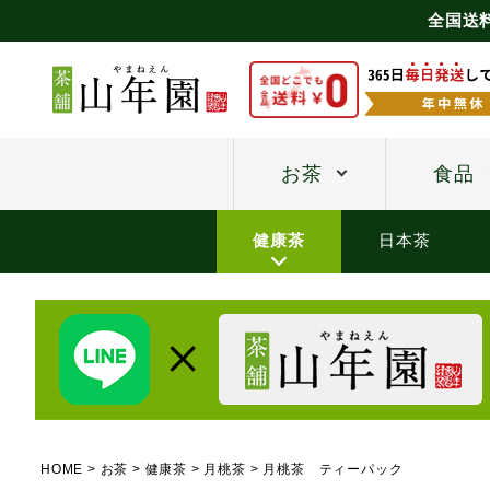
全国送
お茶
食品
健康茶
日本茶
HOME
お茶
健康茶
月桃茶
月桃茶 ティーパック