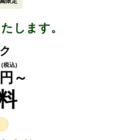
園限定
いたします。
ック
(税込)
円～
料