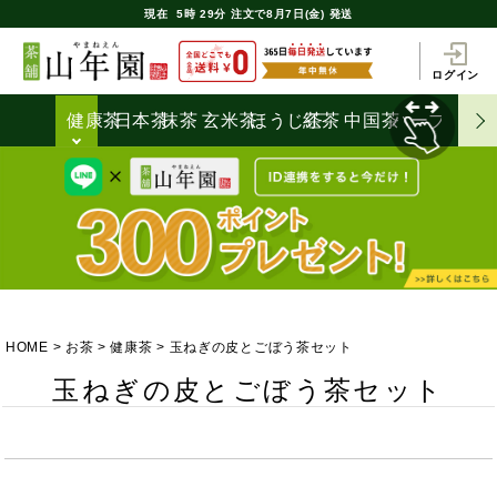
現在
5時
29分
注文で
8月7日(金) 発送
ログイン
健康茶
日本茶
抹茶
玄米茶
ほうじ茶
紅茶
中国茶
ハーブティ
HOME
お茶
健康茶
玉ねぎの皮とごぼう茶セット
玉ねぎの皮とごぼう茶セット